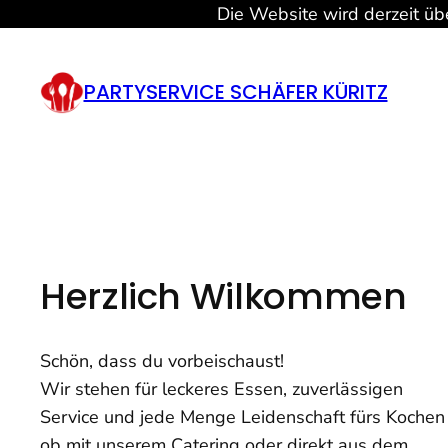
Die Website wird derzeit übe
Zum
Inhalt
PARTYSERVICE SCHÄFER KÜRITZ
springen
Herzlich Wilkommen
Schön, dass du vorbeischaust!
Wir stehen für leckeres Essen, zuverlässigen
Service und jede Menge Leidenschaft fürs Kochen
ob mit unserem Catering oder direkt aus dem